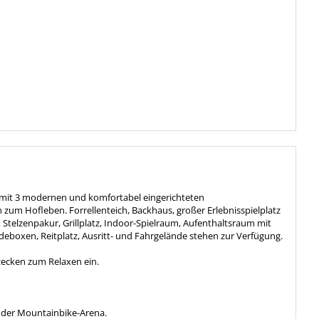
t mit 3 modernen und komfortabel eingerichteten
zum Hofleben. Forrellenteich, Backhaus, großer Erlebnisspielplatz
 Stelzenpakur, Grillplatz, Indoor-Spielraum, Aufenthaltsraum mit
rdeboxen, Reitplatz, Ausritt- und Fahrgelände stehen zur Verfügung.
zecken zum Relaxen ein.
e der Mountainbike-Arena.