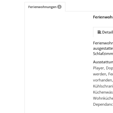
Ferienwohnungen
3
Ferienwoh
mehr (12 ) »
mehr (12 ) »
mehr (12 ) »
mehr (12 ) »
mehr (12 ) »
mehr (12 ) »
mehr (12 ) »
mehr (12 ) »
Detail
Ferienwohn
ausgestatte
Schlafzimm
Ausstattu
Player, Dop
werden, Fe
vorhanden,
Kühlschrank
Küchenwäsc
Wohnküch
Dependanc