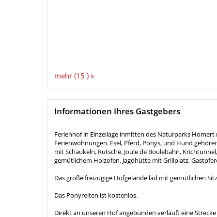
mehr (15 ) »
Informationen Ihres Gastgebers
Ferienhof in Einzellage inmitten des Naturparks Homer
Ferienwohnungen. Esel, Pferd, Ponys, und Hund gehören 
mit Schaukeln, Rutsche, Joule de Boulebahn, Krichtunnel,
gemütlichem Holzofen, Jagdhütte mit Grillplatz, Gastpfe
Das große freizügige Hofgelände läd mit gemütlichen Sit
Das Ponyreiten ist kostenlos.
Direkt an unseren Hof angebunden verläuft eine Streck