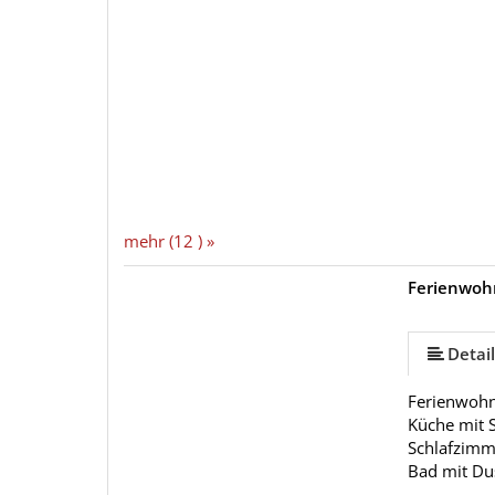
mehr (12 ) »
Ferienwoh
mehr (14 ) »
mehr (14 ) »
mehr (14 ) »
mehr (14 ) »
mehr (14 ) »
mehr (14 ) »
mehr (14 ) »
mehr (14 ) »
mehr (14 ) »
mehr (14 ) »
Detail
Ferienwohn
Küche mit 
Schlafzimm
Bad mit Du