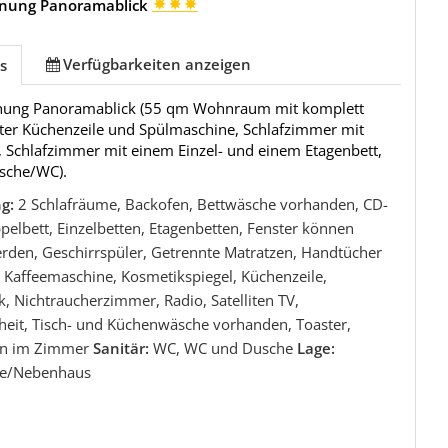
nung Panoramablick
Verfügbarkeiten anzeigen
s
nung Panoramablick (55 qm Wohnraum mit komplett
eter Küchenzeile und Spülmaschine, Schlafzimmer mit
, Schlafzimmer mit einem Einzel- und einem Etagenbett,
sche/WC).
ng:
2 Schlafräume, Backofen, Bettwäsche vorhanden, CD-
pelbett, Einzelbetten, Etagenbetten, Fenster können
erden, Geschirrspüler, Getrennte Matratzen, Handtücher
 Kaffeemaschine, Kosmetikspiegel, Küchenzeile,
, Nichtraucherzimmer, Radio, Satelliten TV,
heit, Tisch- und Küchenwäsche vorhanden, Toaster,
an im Zimmer
Sanitär:
WC, WC und Dusche
Lage:
e/Nebenhaus