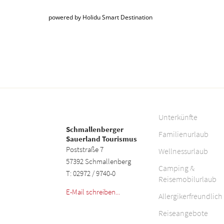
powered by Holidu Smart Destination
Unterkünfte
Schmallenberger
Familienurlaub
Sauerland Tourismus
Poststraße 7
Wellnessurlaub
57392 Schmallenberg
Camping &
T: 02972 / 9740-0
Reisemobilurlaub
E-Mail schreiben...
Allergikerfreundlich
Reiseangebote