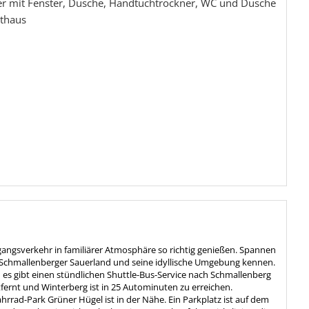
 mit Fenster, Dusche, Handtuchtrockner, WC und Dusche
thaus
gangsverkehr in familiärer Atmosphäre so richtig genießen. Spannen
as Schmallenberger Sauerland und seine idyllische Umgebung kennen.
 es gibt einen stündlichen Shuttle-Bus-Service nach Schmallenberg
tfernt und Winterberg ist in 25 Autominuten zu erreichen.
rrad-Park Grüner Hügel ist in der Nähe. Ein Parkplatz ist auf dem