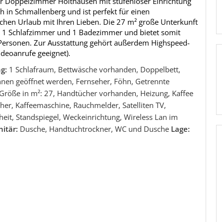
 Doppelzimmer Holthausen mit stufenloser Einrichtung
ch in Schmallenberg und ist perfekt für einen
chen Urlaub mit Ihren Lieben. Die 27 m² große Unterkunft
s 1 Schlafzimmer und 1 Badezimmer und bietet somit
2 Personen. Zur Ausstattung gehört außerdem Highspeed-
Videoanrufe geeignet).
ng:
1 Schlafraum, Bettwäsche vorhanden, Doppelbett,
nnen geöffnet werden, Fernseher, Föhn, Getrennte
 Größe in m²: 27, Handtücher vorhanden, Heizung, Kaffee
er, Kaffeemaschine, Rauchmelder, Satelliten TV,
heit, Standspiegel, Weckeinrichtung, Wireless Lan im
nitär:
Dusche, Handtuchtrockner, WC und Dusche
Lage: