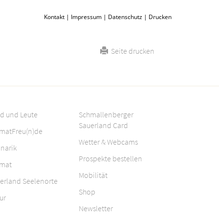
Kontakt
|
Impressum
|
Datenschutz
|
Drucken
Seite drucken
d und Leute
Schmallenberger
Sauerland Card
matFreu(n)de
Wetter & Webcams
inarik
Prospekte bestellen
mat
Mobilität
erland Seelenorte
Shop
ur
Newsletter