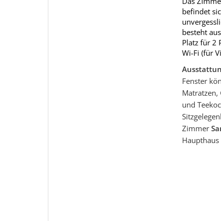
Das Zimmer
befindet si
unvergessli
besteht au
Platz für 
Wi-Fi (für 
Ausstattu
Fenster kö
Matratzen,
und Teekoch
Sitzgelegen
Zimmer
Sa
Haupthaus