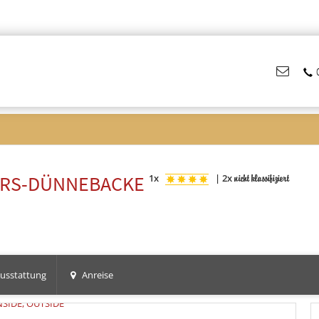
ERS-DÜNNEBACKE
1x
|
2x
nicht klassifiziert
usstattung
Anreise