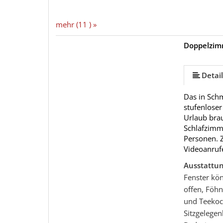
mehr (11 ) »
Doppelzim
mehr (10 ) »
mehr (10 ) »
mehr (10 ) »
mehr (10 ) »
mehr (10 ) »
mehr (10 ) »
Detail
Das in Sch
stufenloser
Urlaub bra
Schlafzimm
Personen. 
Videoanrufe
Ausstattu
Fenster kö
offen, Föhn
und Teekoch
Sitzgelege