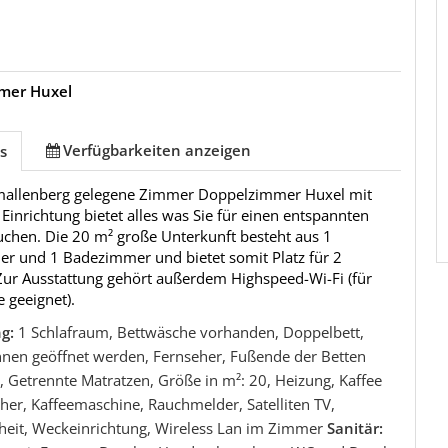
mer Huxel
Verfügbarkeiten anzeigen
s
mallenberg gelegene Zimmer Doppelzimmer Huxel mit
 Einrichtung bietet alles was Sie für einen entspannten
uchen. Die 20 m² große Unterkunft besteht aus 1
er und 1 Badezimmer und bietet somit Platz für 2
Zur Ausstattung gehört außerdem Highspeed-Wi-Fi (für
 geeignet).
ng:
1 Schlafraum, Bettwäsche vorhanden, Doppelbett,
nnen geöffnet werden, Fernseher, Fußende der Betten
, Getrennte Matratzen, Größe in m²: 20, Heizung, Kaffee
er, Kaffeemaschine, Rauchmelder, Satelliten TV,
nheit, Weckeinrichtung, Wireless Lan im Zimmer
Sanitär: