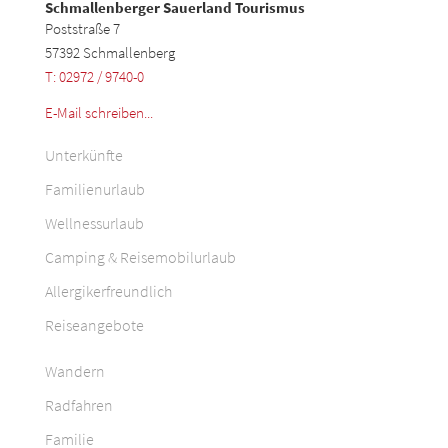
Schmallenberger Sauerland Tourismus
Poststraße 7
57392 Schmallenberg
T: 02972 / 9740-0
E-Mail schreiben...
Unterkünfte
Familienurlaub
Wellnessurlaub
Camping & Reisemobilurlaub
Allergikerfreundlich
Reiseangebote
Wandern
Radfahren
Familie