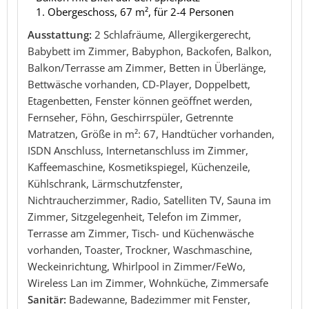
1. Obergeschoss, 67 m², für 2-4 Personen
Ausstattung:
2 Schlafräume, Allergikergerecht,
Babybett im Zimmer, Babyphon, Backofen, Balkon,
Balkon/Terrasse am Zimmer, Betten in Überlänge,
Bettwäsche vorhanden, CD-Player, Doppelbett,
Etagenbetten, Fenster können geöffnet werden,
Fernseher, Föhn, Geschirrspüler, Getrennte
Matratzen, Größe in m²: 67, Handtücher vorhanden,
ISDN Anschluss, Internetanschluss im Zimmer,
Kaffeemaschine, Kosmetikspiegel, Küchenzeile,
Kühlschrank, Lärmschutzfenster,
Nichtraucherzimmer, Radio, Satelliten TV, Sauna im
Zimmer, Sitzgelegenheit, Telefon im Zimmer,
Terrasse am Zimmer, Tisch- und Küchenwäsche
vorhanden, Toaster, Trockner, Waschmaschine,
Weckeinrichtung, Whirlpool in Zimmer/FeWo,
Wireless Lan im Zimmer, Wohnküche, Zimmersafe
Sanitär:
Badewanne, Badezimmer mit Fenster,