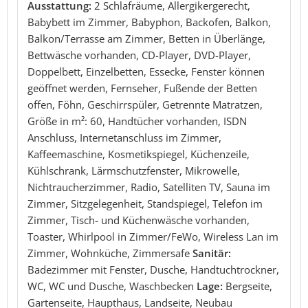
Ausstattung:
2 Schlafräume, Allergikergerecht,
Babybett im Zimmer, Babyphon, Backofen, Balkon,
Balkon/Terrasse am Zimmer, Betten in Überlänge,
Bettwäsche vorhanden, CD-Player, DVD-Player,
Doppelbett, Einzelbetten, Essecke, Fenster können
geöffnet werden, Fernseher, Fußende der Betten
offen, Föhn, Geschirrspüler, Getrennte Matratzen,
Größe in m²: 60, Handtücher vorhanden, ISDN
Anschluss, Internetanschluss im Zimmer,
Kaffeemaschine, Kosmetikspiegel, Küchenzeile,
Kühlschrank, Lärmschutzfenster, Mikrowelle,
Nichtraucherzimmer, Radio, Satelliten TV, Sauna im
Zimmer, Sitzgelegenheit, Standspiegel, Telefon im
Zimmer, Tisch- und Küchenwäsche vorhanden,
Toaster, Whirlpool in Zimmer/FeWo, Wireless Lan im
Zimmer, Wohnküche, Zimmersafe
Sanitär:
Badezimmer mit Fenster, Dusche, Handtuchtrockner,
WC, WC und Dusche, Waschbecken
Lage:
Bergseite,
Gartenseite, Haupthaus, Landseite, Neubau