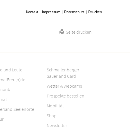
Kontakt
|
Impressum
|
Datenschutz
|
Drucken
Seite drucken
d und Leute
Schmallenberger
Sauerland Card
matFreu(n)de
Wetter & Webcams
inarik
Prospekte bestellen
mat
Mobilität
erland Seelenorte
Shop
ur
Newsletter