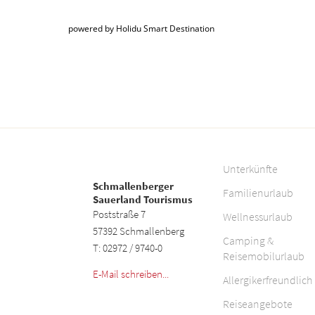
powered by Holidu Smart Destination
Unterkünfte
Schmallenberger
Familienurlaub
Sauerland Tourismus
Poststraße 7
Wellnessurlaub
57392 Schmallenberg
Camping &
T: 02972 / 9740-0
Reisemobilurlaub
E-Mail schreiben...
Allergikerfreundlich
Reiseangebote