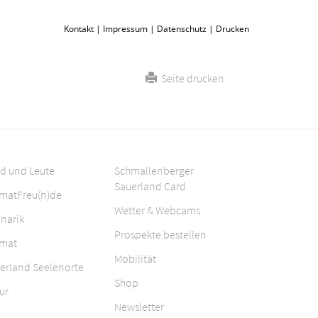
Kontakt
|
Impressum
|
Datenschutz
|
Drucken
Seite drucken
d und Leute
Schmallenberger
Sauerland Card
matFreu(n)de
Wetter & Webcams
inarik
Prospekte bestellen
mat
Mobilität
erland Seelenorte
Shop
ur
Newsletter