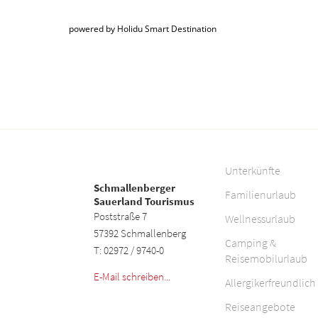
powered by Holidu Smart Destination
Unterkünfte
Schmallenberger
Familienurlaub
Sauerland Tourismus
Poststraße 7
Wellnessurlaub
57392 Schmallenberg
Camping &
T: 02972 / 9740-0
Reisemobilurlaub
E-Mail schreiben...
Allergikerfreundlich
Reiseangebote