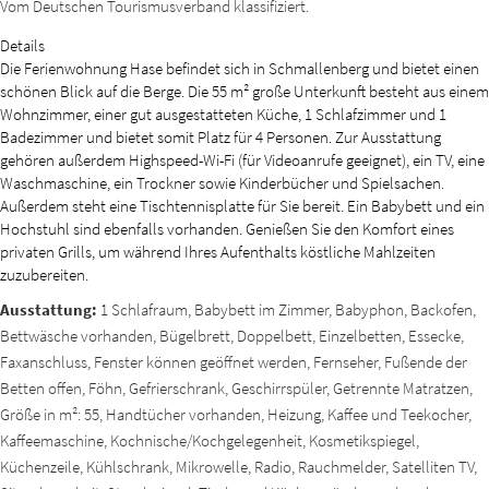
Vom Deutschen Tourismusverband klassifiziert.
Details
Die Ferienwohnung Hase befindet sich in Schmallenberg und bietet einen
schönen Blick auf die Berge. Die 55 m² große Unterkunft besteht aus einem
Wohnzimmer, einer gut ausgestatteten Küche, 1 Schlafzimmer und 1
Badezimmer und bietet somit Platz für 4 Personen. Zur Ausstattung
gehören außerdem Highspeed-Wi-Fi (für Videoanrufe geeignet), ein TV, eine
Waschmaschine, ein Trockner sowie Kinderbücher und Spielsachen.
Außerdem steht eine Tischtennisplatte für Sie bereit. Ein Babybett und ein
Hochstuhl sind ebenfalls vorhanden. Genießen Sie den Komfort eines
privaten Grills, um während Ihres Aufenthalts köstliche Mahlzeiten
zuzubereiten.
Ausstattung:
1 Schlafraum, Babybett im Zimmer, Babyphon, Backofen,
Bettwäsche vorhanden, Bügelbrett, Doppelbett, Einzelbetten, Essecke,
Faxanschluss, Fenster können geöffnet werden, Fernseher, Fußende der
Betten offen, Föhn, Gefrierschrank, Geschirrspüler, Getrennte Matratzen,
Größe in m²: 55, Handtücher vorhanden, Heizung, Kaffee und Teekocher,
Kaffeemaschine, Kochnische/Kochgelegenheit, Kosmetikspiegel,
Küchenzeile, Kühlschrank, Mikrowelle, Radio, Rauchmelder, Satelliten TV,