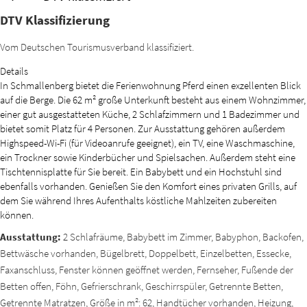
DTV Klassifizierung
Vom Deutschen Tourismusverband klassifiziert.
Details
In Schmallenberg bietet die Ferienwohnung Pferd einen exzellenten Blick
auf die Berge. Die 62 m² große Unterkunft besteht aus einem Wohnzimmer,
einer gut ausgestatteten Küche, 2 Schlafzimmern und 1 Badezimmer und
bietet somit Platz für 4 Personen. Zur Ausstattung gehören außerdem
Highspeed-Wi-Fi (für Videoanrufe geeignet), ein TV, eine Waschmaschine,
ein Trockner sowie Kinderbücher und Spielsachen. Außerdem steht eine
Tischtennisplatte für Sie bereit. Ein Babybett und ein Hochstuhl sind
ebenfalls vorhanden. Genießen Sie den Komfort eines privaten Grills, auf
dem Sie während Ihres Aufenthalts köstliche Mahlzeiten zubereiten
können.
Ausstattung:
2 Schlafräume, Babybett im Zimmer, Babyphon, Backofen,
Bettwäsche vorhanden, Bügelbrett, Doppelbett, Einzelbetten, Essecke,
Faxanschluss, Fenster können geöffnet werden, Fernseher, Fußende der
Betten offen, Föhn, Gefrierschrank, Geschirrspüler, Getrennte Betten,
Getrennte Matratzen, Größe in m²: 62, Handtücher vorhanden, Heizung,