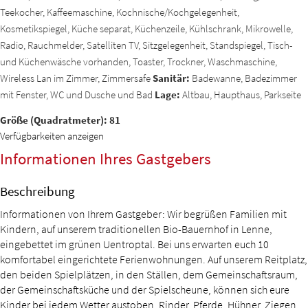
Teekocher, Kaffeemaschine, Kochnische/Kochgelegenheit,
Kosmetikspiegel, Küche separat, Küchenzeile, Kühlschrank, Mikrowelle,
Radio, Rauchmelder, Satelliten TV, Sitzgelegenheit, Standspiegel, Tisch-
und Küchenwäsche vorhanden, Toaster, Trockner, Waschmaschine,
Wireless Lan im Zimmer, Zimmersafe
Sanitär:
Badewanne, Badezimmer
mit Fenster, WC und Dusche und Bad
Lage:
Altbau, Haupthaus, Parkseite
Größe (Quadratmeter): 81
Verfügbarkeiten anzeigen
Informationen Ihres Gastgebers
Beschreibung
Informationen von Ihrem Gastgeber: Wir begrüßen Familien mit
Kindern, auf unserem traditionellen Bio-Bauernhof in Lenne,
eingebettet im grünen Uentroptal. Bei uns erwarten euch 10
komfortabel eingerichtete Ferienwohnungen. Auf unserem Reitplatz,
den beiden Spielplätzen, in den Ställen, dem Gemeinschaftsraum,
der Gemeinschaftsküche und der Spielscheune, können sich eure
Kinder bei jedem Wetter austoben. Rinder, Pferde, Hühner, Ziegen,