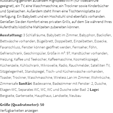
Ausstattung gehören außerdem Highspeed-Wi-Fi (für Videoanrufe
geeignet), ein TV, eine Waschmaschine, ein Trockner sowie Kinderbücher
und Spielsachen. Außerdem steht Ihnen eine Tischtennisplatte zur
Verfügung. Ein Babybett und ein Hochstuhl sind ebenfalls vorhanden.
Genießen Sie den Komfort eines privaten Grills, auf dem Sie während Ihres
Aufenthalts köstliche Mahlzeiten zubereiten können.
Ausstattung:
3 Schlafräume, Babybett im Zimmer, Babyphon, Backofen,
Bettwäsche vorhanden, Bügelbrett, Doppelbett, Einzelbetten, Essecke,
Faxanschluss, Fenster können geöffnet werden, Fernseher, Föhn,
Gefrierschrank, Geschirrspüler, Größe in m²: 97, Handtücher vorhanden,
Heizung, Kaffee und Teekocher, Kaffeemaschine, Kosmetikspiegel,
Küchenzeile, Kühlschrank, Mikrowelle, Radio, Rauchmelder, Satelliten TV,
Sitzgelegenheit, Standspiegel, Tisch- und Küchenwäsche vorhanden,
Toaster, Trockner, Waschmaschine, Wireless Lan im Zimmer, Wohnküche,
Zimmersafe
Sanitär:
Badewanne, Badezimmer mit Fenster: 2, Dusche,
Etagen-WC, Separates WC, WC, WC und Dusche oder Bad: 2
Lage:
Bergseite, Gartenseite, Haupthaus, Landseite, Neubau
Größe (Quadratmeter): 50
Verfügbarkeiten anzeigen