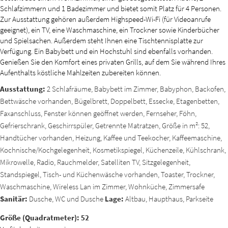
Schlafzimmern und 1 Badezimmer und bietet somit Platz für 4 Personen.
Zur Ausstattung gehören außerdem Highspeed-Wi-Fi (für Videoanrufe
geeignet), ein TV, eine Waschmaschine, ein Trockner sowie Kinderbücher
und Spielsachen. Außerdem steht Ihnen eine Tischtennisplatte zur
Verfügung. Ein Babybett und ein Hochstuhl sind ebenfalls vorhanden.
Genießen Sie den Komfort eines privaten Grills, auf dem Sie während Ihres
Aufenthalts köstliche Mahlzeiten zubereiten können.
Ausstattung:
2 Schlafräume, Babybett im Zimmer, Babyphon, Backofen,
Bettwäsche vorhanden, Bügelbrett, Doppelbett, Essecke, Etagenbetten,
Faxanschluss, Fenster können geöffnet werden, Fernseher, Föhn,
Gefrierschrank, Geschirrspüler, Getrennte Matratzen, Größe in m²: 52,
Handtücher vorhanden, Heizung, Kaffee und Teekocher, Kaffeemaschine,
Kochnische/Kochgelegenheit, Kosmetikspiegel, Küchenzeile, Kühlschrank,
Mikrowelle, Radio, Rauchmelder, Satelliten TV, Sitzgelegenheit,
Standspiegel, Tisch- und Küchenwäsche vorhanden, Toaster, Trockner,
Waschmaschine, Wireless Lan im Zimmer, Wohnküche, Zimmersafe
Sanitär:
Dusche, WC und Dusche
Lage:
Altbau, Haupthaus, Parkseite
Größe (Quadratmeter): 52