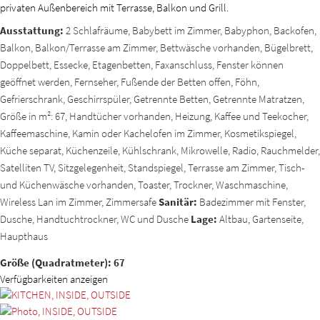
privaten Außenbereich mit Terrasse, Balkon und Grill.
Ausstattung:
2 Schlafräume, Babybett im Zimmer, Babyphon, Backofen,
Balkon, Balkon/Terrasse am Zimmer, Bettwäsche vorhanden, Bügelbrett,
Doppelbett, Essecke, Etagenbetten, Faxanschluss, Fenster können
geöffnet werden, Fernseher, Fußende der Betten offen, Föhn,
Gefrierschrank, Geschirrspüler, Getrennte Betten, Getrennte Matratzen,
Größe in m²: 67, Handtücher vorhanden, Heizung, Kaffee und Teekocher,
Kaffeemaschine, Kamin oder Kachelofen im Zimmer, Kosmetikspiegel,
Küche separat, Küchenzeile, Kühlschrank, Mikrowelle, Radio, Rauchmelder,
Satelliten TV, Sitzgelegenheit, Standspiegel, Terrasse am Zimmer, Tisch-
und Küchenwäsche vorhanden, Toaster, Trockner, Waschmaschine,
Wireless Lan im Zimmer, Zimmersafe
Sanitär:
Badezimmer mit Fenster,
Dusche, Handtuchtrockner, WC und Dusche
Lage:
Altbau, Gartenseite,
Haupthaus
Größe (Quadratmeter): 67
Verfügbarkeiten anzeigen