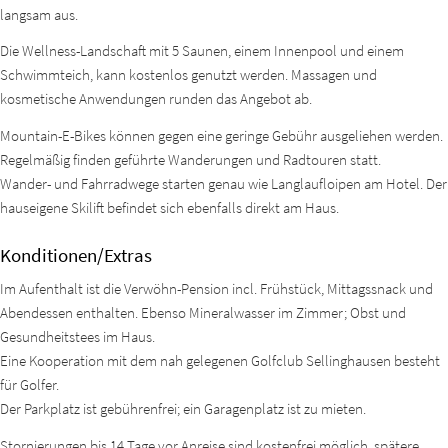
langsam aus.
Die Wellness-Landschaft mit 5 Saunen, einem Innenpool und einem
Schwimmteich, kann kostenlos genutzt werden. Massagen und
kosmetische Anwendungen runden das Angebot ab.
Mountain-E-Bikes können gegen eine geringe Gebühr ausgeliehen werden.
Regelmäßig finden geführte Wanderungen und Radtouren statt.
Wander- und Fahrradwege starten genau wie Langlaufloipen am Hotel. Der
hauseigene Skilift befindet sich ebenfalls direkt am Haus.
Konditionen/Extras
Im Aufenthalt ist die Verwöhn-Pension incl. Frühstück, Mittagssnack und
Abendessen enthalten. Ebenso Mineralwasser im Zimmer; Obst und
Gesundheitstees im Haus.
Eine Kooperation mit dem nah gelegenen Golfclub Sellinghausen besteht
für Golfer.
Der Parkplatz ist gebührenfrei; ein Garagenplatz ist zu mieten.
Stornierungen bis 14 Tage vor Anreise sind kostenfrei möglich, spätere